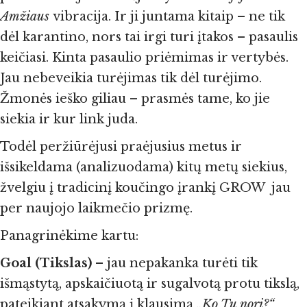
Amžiaus
vibracija. Ir ji juntama kitaip – ne tik
dėl karantino, nors tai irgi turi įtakos – pasaulis
keičiasi. Kinta pasaulio priėmimas ir vertybės.
Jau nebeveikia turėjimas tik dėl turėjimo.
Žmonės ieško giliau – prasmės tame, ko jie
siekia ir kur link juda.
Todėl peržiūrėjusi praėjusius metus ir
išsikeldama (analizuodama) kitų metų siekius,
žvelgiu į tradicinį koučingo įrankį GROW jau
per naujojo laikmečio prizmę.
Panagrinėkime kartu:
Goal (Ti
kslas)
– jau nepakanka turėti tik
išmąstytą, apskaičiuotą ir sugalvotą protu tikslą,
pateikiant atsakymą į klausimą
„Ko Tu nori?“