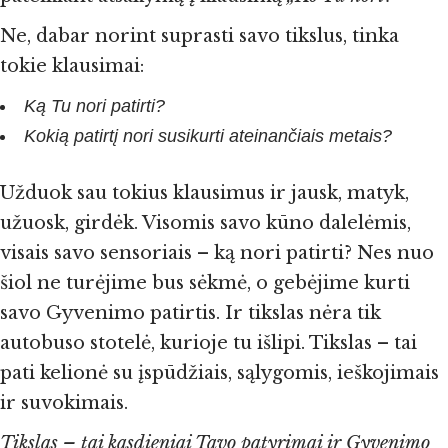
Ne, dabar norint suprasti savo tikslus, tinka
tokie klausimai:
Ką Tu nori patirti?
Kokią patirtį nori susikurti ateinančiais metais?
Užduok sau tokius klausimus ir jausk, matyk,
užuosk, girdėk. Visomis savo kūno dalelėmis,
visais savo sensoriais – ką nori patirti? Nes nuo
šiol ne turėjime bus sėkmė, o gebėjime kurti
savo Gyvenimo patirtis. Ir tikslas nėra tik
autobuso stotelė, kurioje tu išlipi. Tikslas – tai
pati kelionė su įspūdžiais, sąlygomis, ieškojimais
ir suvokimais.
Tikslas – tai kasdieniai Tavo patyrimai ir Gyvenimo