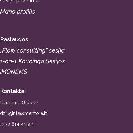
savęs pažinimui
Mano profilis
Paslaugos
„Flow consulting” sesija
1-on-1 Koučingo Sesijos
ĮMONĖMS
Kontaktai
Džiuginta Gruodė
dziuginta@mentore.lt
+370 614 45555