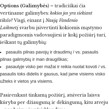
Options (Galimybės
) – tradiciškai čia
vertiname galimybes:
kokios jos yra siekiant
tikslo?
Visgi, einant į
Naują Vandenio
Laikmetį
svarbu įsivertinti kokiomis mąstymo
paradigmomis vadovaujiesi ir kokį požiūrį turi,
ieškant tų galimybių:
pasaulis pilnas pavojų ir draudimų / vs. pasaulis
pilnas galimybių ir man draugiškas;
pasaulyje visko per mažai ir reikia nuolat kovoti / vs.
pasaulis toks didelis ir gausus, kad jame visiems visko
užteks ir vietos yra visiems.
Pasirenkant tinkamą požiūrį, atsiveria laisva
kūryba per džiaugsmą ir dėkingumą, kitu atveju