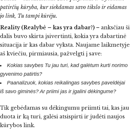
patirčių kūryba, kur siekdamas savo tikslo ir eidamas
jo link, Tu tampi kūrėju.
Reality (Realybė – kas yra dabar?)
– anksčiau ši
dalis buvo skirta įsivertinti, kokia yra dabartinė
situacija ir kas dabar vyksta. Naujame laikmetyje
aš kviečiu, pirmiausia, pažvelgti į save:
Kokias savybes Tu jau turi, kad galėtum kurti norimo
gyvenimo patirtis?
Paanalizuok, kokias reikalingas savybes paveldėjai
iš savo giminės? Ar priimi jas ir įgalini dėkingume?
Tik gebėdamas su dėkingumu priimti tai, kas jau
duota ir ką turi, galėsi atsispirti ir judėti naujos
kūrybos link.