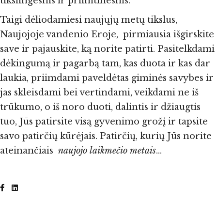
tikslingesnis ir priimtinesnis.
Taigi dėliodamiesi naujųjų metų tikslus,
Naujojoje vandenio Eroje, pirmiausia išgirskite
save ir pajauskite, ką norite patirti. Pasitelkdami
dėkingumą ir pagarbą tam, kas duota ir kas dar
laukia, priimdami paveldėtas giminės savybes ir
jas skleisdami bei vertindami, veikdami ne iš
trūkumo, o iš noro duoti, dalintis ir džiaugtis
tuo, Jūs patirsite visą gyvenimo grožį ir tapsite
savo patirčių kūrėjais. Patirčių, kurių Jūs norite
ateinančiais
naujojo laikmečio metais
…