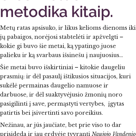
metodika kitaip.
Metų ratas apsisuko, ir likus kelioms dienoms iki
jų pabaigos, norėjosi stabtelėti ir apžvelgti –
kokie gi buvo šie metai, ką ypatingo juose
palieku ir ką svarbaus išsinešu į naujuosius…
Šie metai buvo išskirtiniai – kitokie daugeliu
prasmių: ir dėl pasaulį ištikusios situacijos, kuri
sukėlė permainas daugelio namuose ir
darbuose, ir dėl suaktyvėjusio žmonių noro
pasigilinti į save, permąstyti vertybes, įgytas
patirtis bei įsivertinti savo poreikius.
Nežinau, ar jūs jaučiate, bet prie viso to dar
prisideda ir jau erdvėje tvyranti
Naujojo Vandenio