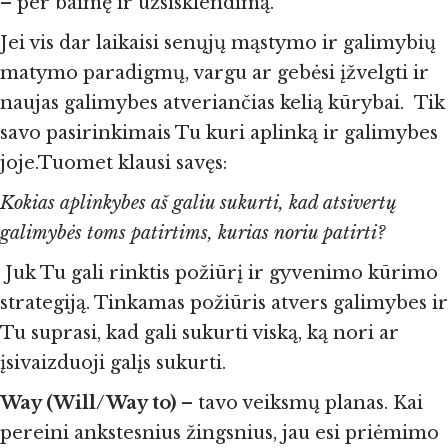
– per baimę ir užsisklendimą.
Jei vis dar laikaisi senųjų mąstymo ir galimybių
matymo paradigmų, vargu ar gebėsi įžvelgti ir
naujas galimybes atveriančias kelią kūrybai. Tik
savo pasirinkimais Tu kuri aplinką ir galimybes
joje.Tuomet klausi savęs:
Kokias aplinkybes aš galiu sukurti, kad atsivertų
galimybės toms patirtims, kurias noriu patirti?
Juk Tu gali rinktis požiūrį ir gyvenimo kūrimo
strategiją. Tinkamas požiūris atvers galimybes ir
Tu suprasi, kad gali sukurti viską, ką nori ar
įsivaizduoji galįs sukurti.
Way (Will/Way to)
– tavo veiksmų planas. Kai
pereini ankstesnius žingsnius, jau esi priėmimo