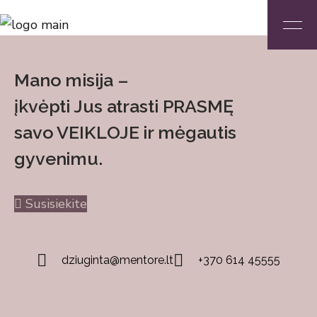
Mano misija –
įkvėpti Jus atrasti PRASMĘ
savo VEIKLOJE ir mėgautis
gyvenimu.
Susisiekite
dziuginta@mentore.lt
+370 614 45555