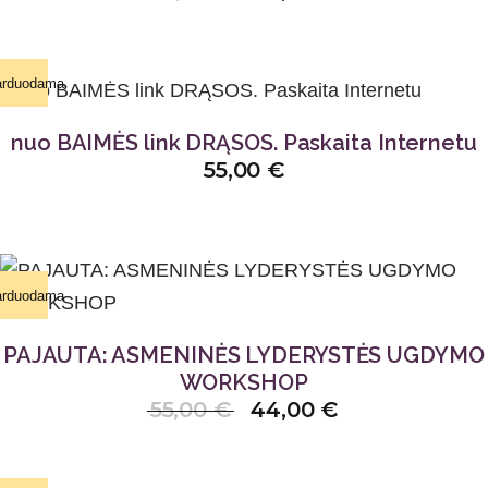
arduodama
nuo BAIMĖS link DRĄSOS. Paskaita Internetu
55,00
€
arduodama
PAJAUTA: ASMENINĖS LYDERYSTĖS UGDYMO
WORKSHOP
55,00
€
44,00
€