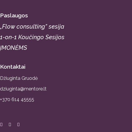
Paslaugos
„Flow consulting” sesija
1-on-1 Koučingo Sesijos
ĮMONĖMS
Kontaktai
Džiuginta Gruodė
dziuginta@mentore.lt
+370 614 45555