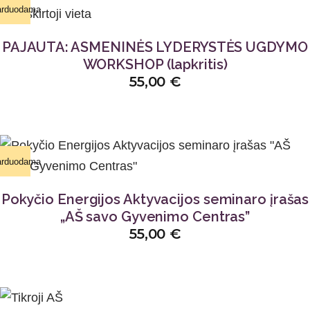
arduodama
PAJAUTA: ASMENINĖS LYDERYSTĖS UGDYMO
WORKSHOP (lapkritis)
55,00
€
arduodama
Pokyčio Energijos Aktyvacijos seminaro įrašas
„AŠ savo Gyvenimo Centras”
55,00
€