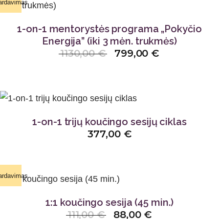
ardavimas
1-on-1 mentorystės programa „Pokyčio
Energija” (iki 3 mėn. trukmės)
1130,00
€
799,00
€
1-on-1 trijų koučingo sesijų ciklas
377,00
€
ardavimas
1:1 koučingo sesija (45 min.)
111,00
€
88,00
€