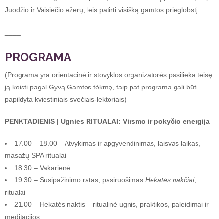
Juodžio ir Vaisiečio ežerų, leis patirti visišką gamtos prieglobstį.
____
PROGRAMA
(Programa yra orientacinė ir stovyklos organizatorės pasilieka teisę
ją keisti pagal Gyvą Gamtos tėkmę, taip pat programa gali būti
papildyta kviestiniais svečiais-lektoriais)
PENKTADIENIS | Ugnies RITUALAI: Virsmo ir pokyčio energija
17.00 – 18.00 – Atvykimas ir apgyvendinimas, laisvas laikas,
masažų SPA ritualai
18.30 – Vakarienė
19.30 – Susipažinimo ratas, pasiruošimas
Hekatės nakčiai
,
ritualai
21.00 – Hekatės naktis – ritualinė ugnis, praktikos, paleidimai ir
meditacijos