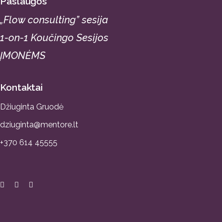
Paslaugos
„Flow consulting” sesija
1-on-1 Koučingo Sesijos
ĮMONĖMS
Kontaktai
Džiuginta Gruodė
dziuginta@mentore.lt
+370 614 45555