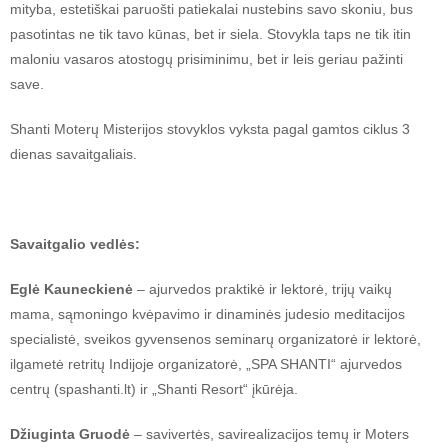
mityba, estetiškai paruošti patiekalai nustebins savo skoniu, bus
pasotintas ne tik tavo kūnas, bet ir siela. Stovykla taps ne tik itin
maloniu vasaros atostogų prisiminimu, bet ir leis geriau pažinti
save.
Shanti Moterų Misterijos stovyklos vyksta pagal gamtos ciklus 3
dienas savaitgaliais.
Savaitgalio vedlės:
Eglė Kauneckienė
– ajurvedos praktikė ir lektorė, trijų vaikų
mama, sąmoningo kvėpavimo ir dinaminės judesio meditacijos
specialistė, sveikos gyvensenos seminarų organizatorė ir lektorė,
ilgametė retritų Indijoje organizatorė, „SPA SHANTI“ ajurvedos
centrų (spashanti.lt) ir „Shanti Resort“ įkūrėja.
Džiuginta Gruodė
– savivertės, savirealizacijos temų ir Moters