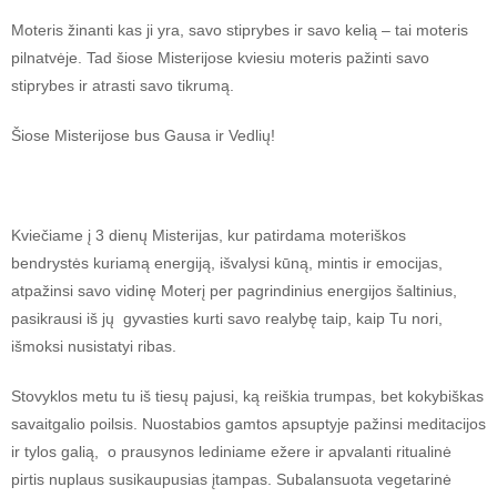
Moteris žinanti kas ji yra, savo stiprybes ir savo kelią – tai moteris
pilnatvėje. Tad šiose Misterijose kviesiu moteris pažinti savo
stiprybes ir atrasti savo tikrumą.
Šiose Misterijose bus Gausa ir Vedlių!
Kviečiame į
3 dien
ų
Misterijas, kur patirdama moteriškos
bendrystės kuriamą energiją, išvalysi kūną, mintis ir emocijas,
atpa
žinsi savo vidinę Moterį per pagrindinius energijos šaltinius,
pasikrausi iš jų gyvasties kurti savo realybę taip, kaip Tu nori,
išmoksi nusistatyi ribas.
Stovyklos metu tu iš tiesų pajusi, ką reiškia trumpas, bet kokybiškas
savaitgalio poilsis. Nuostabios gamtos apsuptyje pažinsi meditacijos
ir tylos galią, o prausynos lediniame ežere ir apvalanti ritualinė
pirtis nuplaus susikaupusias įtampas. Subalansuota vegetarinė