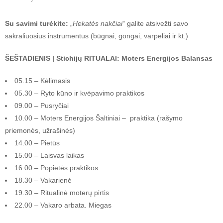
Su savimi turėkite:
„
Hekatės nakčiai“
galite atsivežti savo
sakraliuosius instrumentus (būgnai, gongai, varpeliai ir kt.)
ŠEŠTADIENIS | Stichijų RITUALAI: Moters Energijos Balansas
05.15 – Kėlimasis
05.30 – Ryto kūno ir kvėpavimo praktikos
09.00 – Pusryčiai
10.00 – Moters Energijos Šaltiniai – praktika (rašymo
priemonės, užrašinės)
14.00 – Pietūs
15.00 – Laisvas laikas
16.00 – Popietės praktikos
18.30 – Vakarienė
19.30 – Ritualinė moterų pirtis
22.00 – Vakaro arbata. Miegas