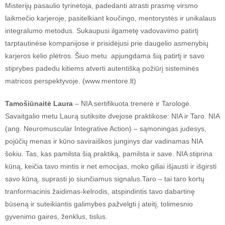
Misterijų pasaulio tyrinėtoja, padedanti atrasti prasmę virsmo
laikmečio karjeroje, pasitelkiant koučingo, mentorystės ir unikalaus
integralumo metodus. Sukaupusi ilgametę vadovavimo patirtį
tarptautinėse kompanijose ir prisidėjusi prie daugelio asmenybių
karjeros kelio plėtros. Šiuo metu apjungdama šią patirtį ir savo
stiprybes padedu kitiems atverti autentišką požiūrį sisteminės
matricos perspektyvoje. (www.mentore.lt)
Tamošiūnaitė Laura
– NIA sertifikuota trenerė ir Tarologė.
Savaitgalio metu Laurą sutiksite dvejose praktikose: NIA ir Taro. NIA
(ang. Neuromuscular Integrative Action) – sąmoningas judesys,
pojūčių menas ir kūno saviraiškos junginys dar vadinamas NIA
šokiu. Tas, kas pamilsta šią praktiką, pamilsta ir save. NIA stiprina
kūną, keičia tavo mintis ir net emocijas, moko giliai išjausti ir išgirsti
savo kūną, suprasti jo siunčiamus signalus.Taro – tai taro kortų
tranformacinis žaidimas-kelrodis, atspindintis tavo dabartinę
būseną ir suteikiantis galimybes pažvelgti į ateitį, tolimesnio
gyvenimo gaires, ženklus, tislus.