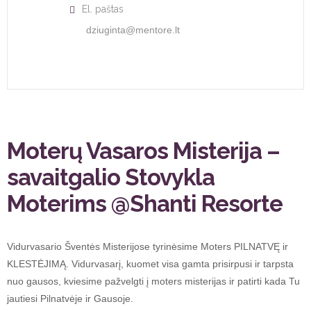
El. paštas
dziuginta@mentore.lt
Moterų Vasaros Misterija –
savaitgalio Stovykla
Moterims @Shanti Resorte
Vidurvasario Šventės Misterijose tyrinėsime Moters PILNATVĘ ir
KLESTĖJIMĄ. Vidurvasarį, kuomet visa gamta prisirpusi ir tarpsta
nuo gausos, kviesime pažvelgti į moters misterijas ir patirti kada Tu
jautiesi Pilnatvėje ir Gausoje.