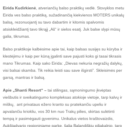
Eirida Kudirkienė
, atveriančių balso praktikų vedlė. Stovyklos metu
Eirida ves balso praktiką, sužadinančią kiekvienos MOTERS unikalų
balsą, rezonuojantį su tavo dabartim ir kitomis spalvomis
atsiskleidžiantį tavo tikrąjį „Aš“ ir sielos esatį. Juk balse slypi mūsų
galia, tikrumas.
Balso praktikoje kalbėsime apie tai, kaip balsas susijęs su kūryba ir
klestėjimu ir kaip per kūną įgalinti save pajusti koks gi tasai tikrasis
mano Tikrumas. Kaip sako Eirida: „Dievas nekuria negražių dalykų,
visi balsai skamba. Tik reikia leisti sau save išgirsti”. Skleisimės per
garsą, mantras ir balsą.
Apie „Shanti Resort“ –
tai stilingas, sąmoningumo įkvėptas
viešbutis ir sveikatingumo kompleksas atokioje vietoje, tarp kalvų ir
miškų, ant privataus ežero kranto su pratekančiu upeliu ir
apvalančiu kriokliu, vos 30 km nuo Trakų pilies, skirtas sulėtinti
tempą ir pasimėgauti gyvenimu. Unikalus vietos kraštovaizdis,
Aukštadvario regioniniame parke, šalia Balandiškių piliakalnio, tarp