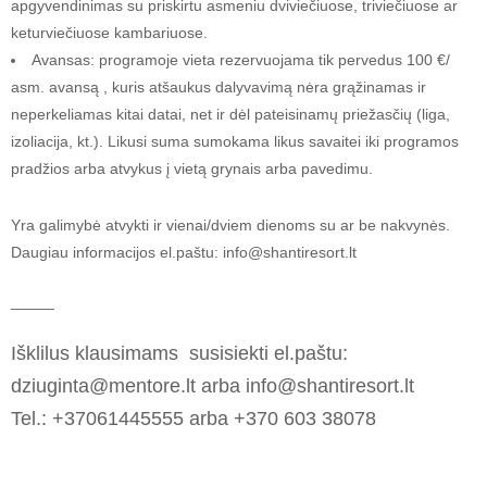
apgyvendinimas su priskirtu asmeniu dviviečiuose, triviečiuose ar
keturviečiuose kambariuose.
Avansas: programoje vieta rezervuojama tik pervedus 100 €/
asm. avansą , kuris atšaukus dalyvavimą nėra grąžinamas ir
neperkeliamas kitai datai, net ir dėl pateisinamų priežasčių (liga,
izoliacija, kt.). Likusi suma sumokama likus savaitei iki programos
pradžios arba atvykus į vietą grynais arba pavedimu.
Yra galimybė atvykti ir vienai/dviem dienoms su ar be nakvynės.
Daugiau informacijos el.paštu: info@shantiresort.lt
_____
Išklilus klausimams susisiekti el.paštu:
dziuginta@mentore.lt arba info@shantiresort.lt
Tel.: +37061445555 arba +370 603 38078