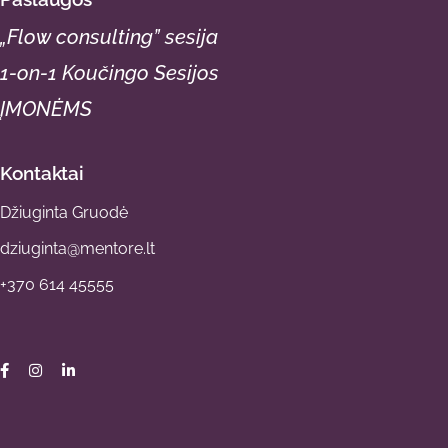
„Flow consulting” sesija
1-on-1 Koučingo Sesijos
ĮMONĖMS
Kontaktai
Džiuginta Gruodė
dziuginta@mentore.lt
+370 614 45555