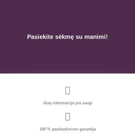
Pasiekite sėkmę su manimi!
Jūsų informacija yra saugi
100 % pasitenkinimo garantija