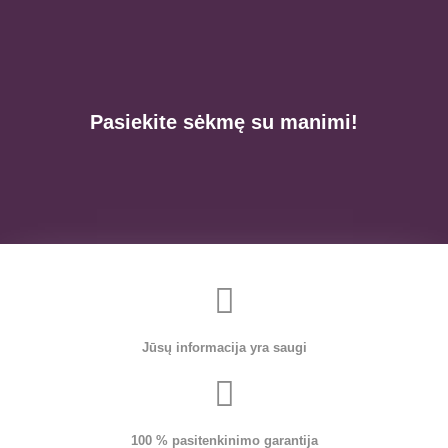
Pasiekite sėkmę su manimi!
Jūsų informacija yra saugi
100 % pasitenkinimo garantija